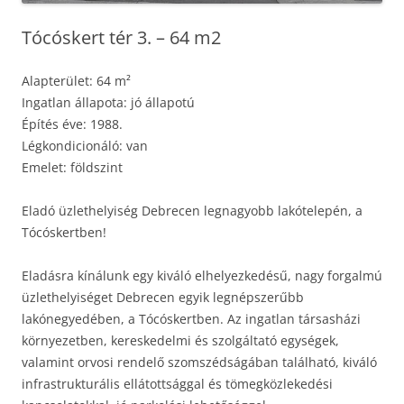
Tócóskert tér 3. – 64 m2
Alapterület: 64 m²
Ingatlan állapota: jó állapotú
Építés éve: 1988.
Légkondicionáló: van
Emelet: földszint
Eladó üzlethelyiség Debrecen legnagyobb lakótelepén, a
Tócóskertben!
Eladásra kínálunk egy kiváló elhelyezkedésű, nagy forgalmú
üzlethelyiséget Debrecen egyik legnépszerűbb
lakónegyedében, a Tócóskertben. Az ingatlan társasházi
környezetben, kereskedelmi és szolgáltató egységek,
valamint orvosi rendelő szomszédságában található, kiváló
infrastrukturális ellátottsággal és tömegközlekedési