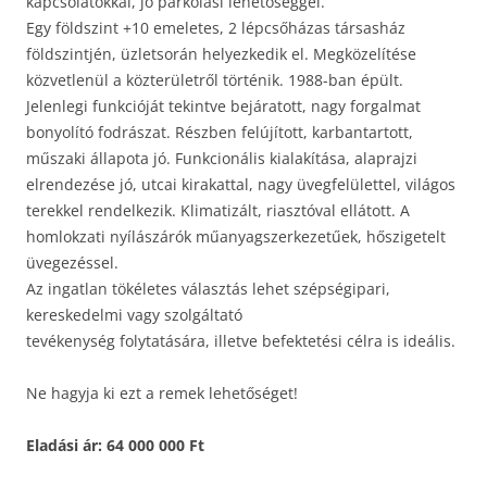
kapcsolatokkal, jó parkolási lehetőséggel.
Egy földszint +10 emeletes, 2 lépcsőházas társasház
földszintjén, üzletsorán helyezkedik el. Megközelítése
közvetlenül a közterületről történik. 1988-ban épült.
Jelenlegi funkcióját tekintve bejáratott, nagy forgalmat
bonyolító fodrászat. Részben felújított, karbantartott,
műszaki állapota jó. Funkcionális kialakítása, alaprajzi
elrendezése jó, utcai kirakattal, nagy üvegfelülettel, világos
terekkel rendelkezik. Klimatizált, riasztóval ellátott. A
homlokzati nyílászárók műanyagszerkezetűek, hőszigetelt
üvegezéssel.
Az ingatlan tökéletes választás lehet szépségipari,
kereskedelmi vagy szolgáltató
tevékenység folytatására, illetve befektetési célra is ideális.
Ne hagyja ki ezt a remek lehetőséget!
Eladási ár: 64 000 000 Ft