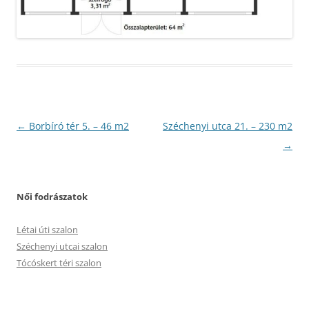
Bejegyzés
←
Borbíró tér 5. – 46 m2
Széchenyi utca 21. – 230 m2
navigáció
→
Női fodrászatok
Létai úti szalon
Széchenyi utcai szalon
Tócóskert téri szalon