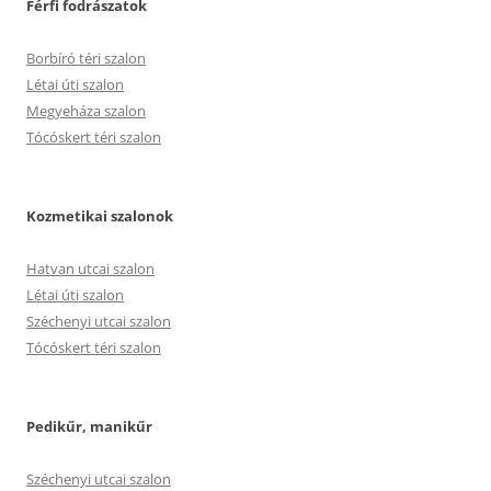
Férfi fodrászatok
Borbíró téri szalon
Létai úti szalon
Megyeháza szalon
Tócóskert téri szalon
Kozmetikai szalonok
Hatvan utcai szalon
Létai úti szalon
Széchenyi utcai szalon
Tócóskert téri szalon
Pedikűr, manikűr
Széchenyi utcai szalon