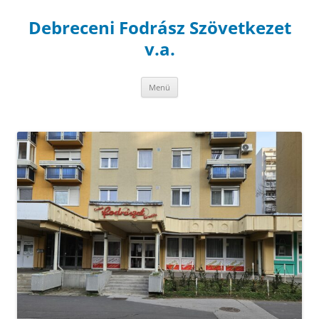
Debreceni Fodrász Szövetkezet
v.a.
Kilépés
Menü
a
tartalomba